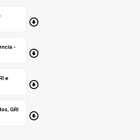
-
ência -
RI e
dos, GRI