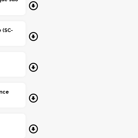
e (SC-
ance