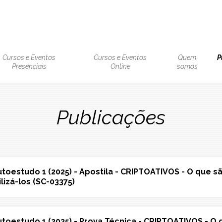
is-active
ação
al
Cursos e Eventos
Cursos e Eventos
Quem
P
Presenciais
Online
somos
Publicações
Autoestudo 1 (2025) - Apostila - CRIPTOATIVOS - O que s
izá-los (SC-03375)
Autoestudo 1 (2025) - Prova Técnica - CRIPTOATIVOS - O