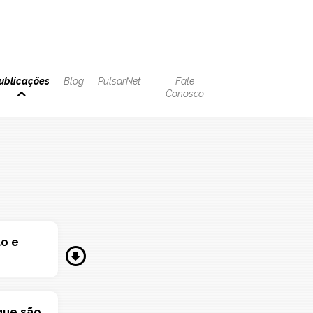
ublicações
Blog
PulsarNet
Fale
Conosco
ão e
 que são