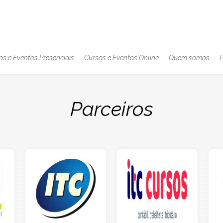
is-active
ação
al
os e Eventos Presenciais
Cursos e Eventos Online
Quem somos
P
Parceiros