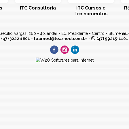
s
ITC Consultoria
ITC Cursos e
R
Treinamentos
Getúlio Vargas, 260 - 4o. andar - Ed. Presidente
- Centro -
Blumenau
(47) 3222 1601
-
learned@learned.com.br
-
(47) 99215-1101