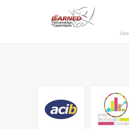
Pular Navegação (s)
Naveg
Princip
Curs