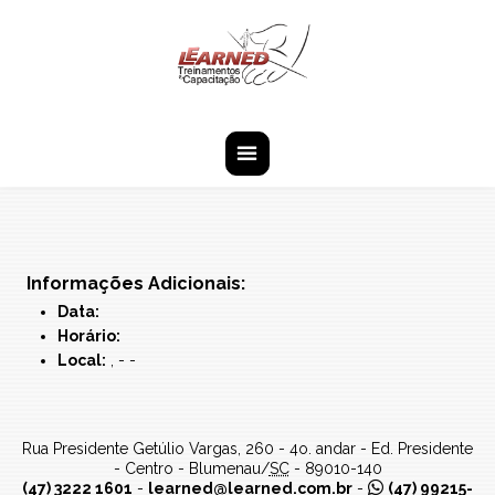
Pular Navegação (s)
is-active
Navegação
Principal
Informações Adicionais:
Data:
Horário:
Local:
, - -
Learned
Rua Presidente Getúlio Vargas, 260 - 4o. andar - Ed. Presidente
Consultores
- Centro -
Blumenau
/
SC
-
89010-140
Associados
(47) 3222 1601
-
learned@learned.com.br
-
(47) 99215-