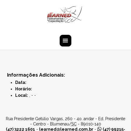
Pular Navegação (s)
is-active
Navegação
Principal
Informações Adicionais:
Data:
Horário:
Local:
, - -
Learned
Rua Presidente Getúlio Vargas, 260 - 4o. andar - Ed. Presidente
Consultores
- Centro -
Blumenau
/
SC
-
89010-140
Associados
(47) 3222 1601
-
learned@learned.com.br
-
(47) 99215-